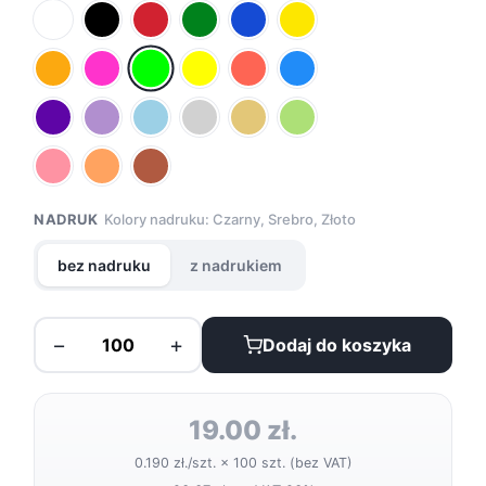
NADRUK
Kolory nadruku: Czarny, Srebro, Złoto
bez nadruku
z nadrukiem
−
+
Dodaj do koszyka
19.00 zł.
0.190 zł./szt. × 100 szt. (bez VAT)