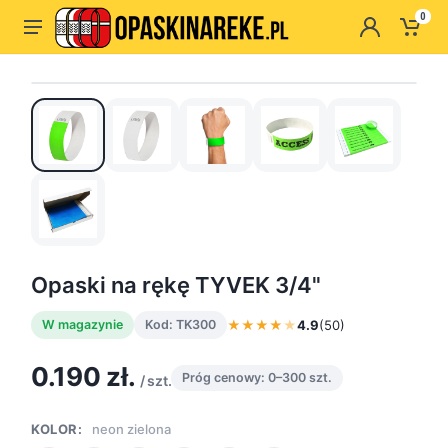
0
Opaski na rękę TYVEK 3/4"
★
★
★
★
★
4.9
(50)
W magazynie
Kod: TK300
0.190 zł.
Próg cenowy: 0–300 szt.
/ szt.
KOLOR:
neon zielona