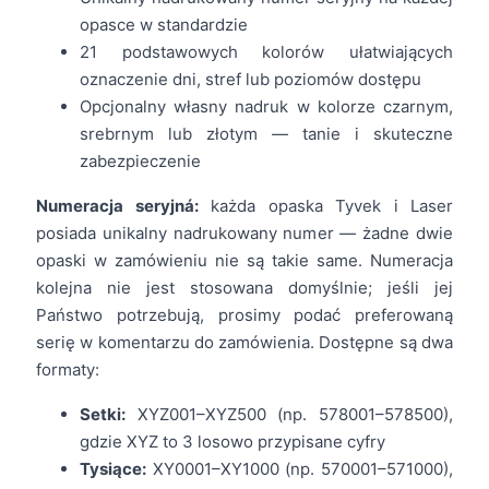
opasce w standardzie
21 podstawowych kolorów ułatwiających
oznaczenie dni, stref lub poziomów dostępu
Opcjonalny własny nadruk w kolorze czarnym,
srebrnym lub złotym — tanie i skuteczne
zabezpieczenie
Numeracja seryjná:
każda opaska Tyvek i Laser
posiada unikalny nadrukowany numer — żadne dwie
opaski w zamówieniu nie są takie same. Numeracja
kolejna nie jest stosowana domyślnie; jeśli jej
Państwo potrzebują, prosimy podać preferowaną
serię w komentarzu do zamówienia. Dostępne są dwa
formaty:
Setki:
XYZ001–XYZ500 (np. 578001–578500),
gdzie XYZ to 3 losowo przypisane cyfry
Tysiące:
XY0001–XY1000 (np. 570001–571000),